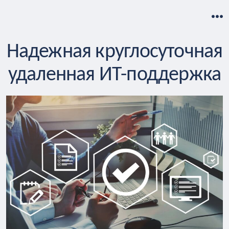
Перейти
к
М
содержимому
Надежная круглосуточная
удаленная ИТ-поддержка